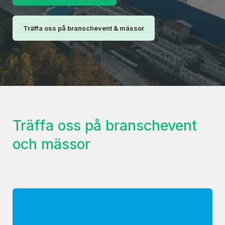
Träffa oss på branschevent & mässor
Träffa oss på branschevent
och mässor