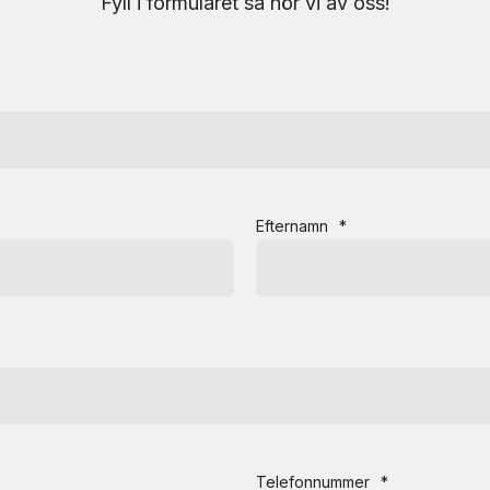
Fyll i formuläret så hör vi av oss!
Efternamn
*
Telefonnummer
*